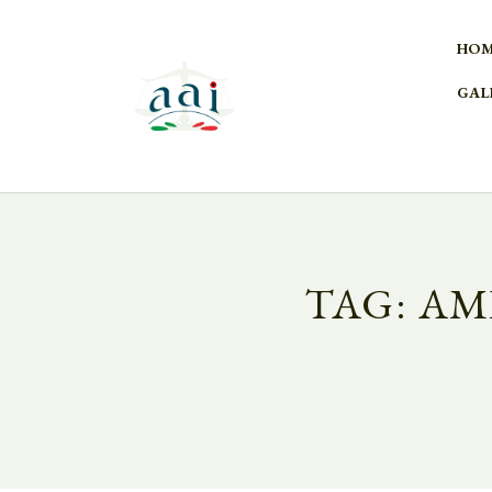
HO
GAL
TAG: AM