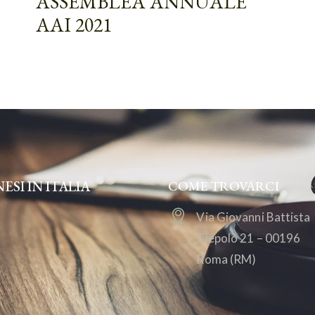
ASSEMBLEA ANNUALE
AAI 2021
SI IN ITALIA
COME TROVARCI
Via Giovanni Battista
Tiepolo 21 – 00196
Roma (RM)